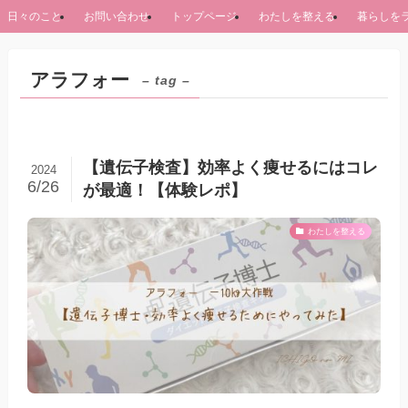
日々のこと
お問い合わせ
トップページ
わたしを整える
暮らしを
アラフォー
– tag –
【遺伝子検査】効率よく痩せるにはコレ
2024
6/26
が最適！【体験レポ】
わたしを整える