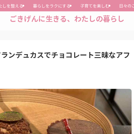
たしを整える
暮らしをラクにする
子育てを楽しむ
日々の
ごきげんに生きる、わたしの暮らし
 アランデュカスでチョコレート三昧なアフ
】