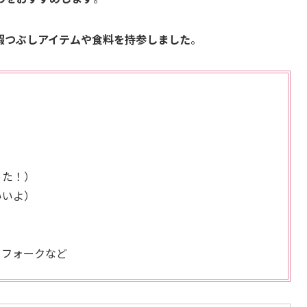
暇つぶしアイテムや食料を持参しました
。
った！）
いいよ）
、フォークなど