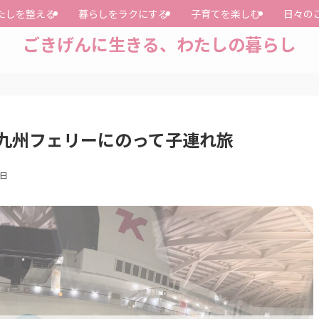
たしを整える
暮らしをラクにする
子育てを楽しむ
日々の
ごきげんに生きる、わたしの暮らし
九州フェリーにのって子連れ旅
0日